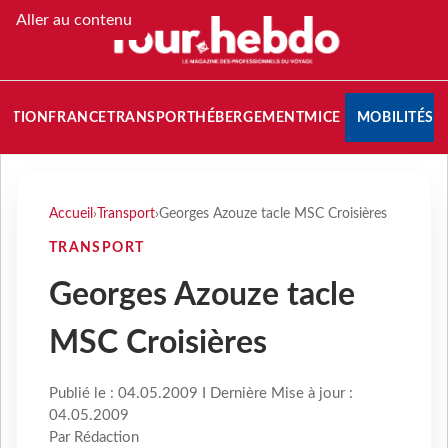
Aller au contenu
NATION
FRANCE
TRANSPORT
HÉBERGEMENT
MICE
MOBILITÉS
Accueil
›
Transport
›
Georges Azouze tacle MSC Croisières
TRANSPORT
Georges Azouze tacle
MSC Croisières
Publié le : 04.05.2009 I Dernière Mise à jour :
04.05.2009
Par Rédaction