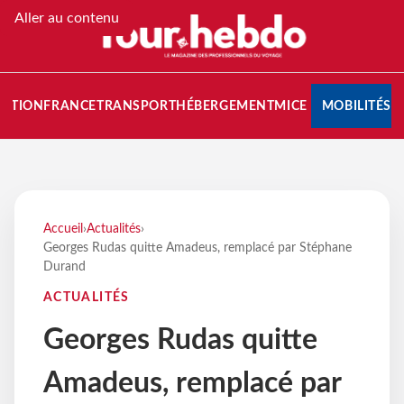
Aller au contenu
NATION
FRANCE
TRANSPORT
HÉBERGEMENT
MICE
MOBILITÉS
Accueil
›
Actualités
›
Georges Rudas quitte Amadeus, remplacé par Stéphane
Durand
ACTUALITÉS
Georges Rudas quitte
Amadeus, remplacé par