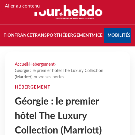
Aller au contenu
NATION
FRANCE
TRANSPORT
HÉBERGEMENT
MICE
MOBILITÉS
Accueil
›
Hébergement
›
Géorgie : le premier hôtel The Luxury Collection
(Marriott) ouvre ses portes
HÉBERGEMENT
Géorgie : le premier
hôtel The Luxury
Collection (Marriott)