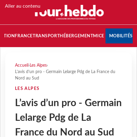
Aller au contenu
NATION
FRANCE
TRANSPORT
HÉBERGEMENT
MICE
MOBILITÉS
Accueil
›
Les Alpes
›
L’avis d’un pro - Germain Lelarge Pdg de La France du
Nord au Sud
LES ALPES
L’avis d’un pro - Germain
Lelarge Pdg de La
France du Nord au Sud