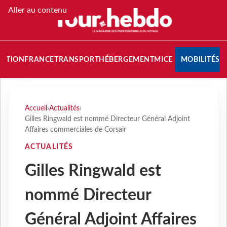
Aller au contenu
NATION
FRANCE
TRANSPORT
HÉBERGEMENT
MICE
MOBILITÉS
Accueil
›
Actualités
›
Gilles Ringwald est nommé Directeur Général Adjoint
Affaires commerciales de Corsair
ACTUALITÉS
Gilles Ringwald est
nommé Directeur
Général Adjoint Affaires