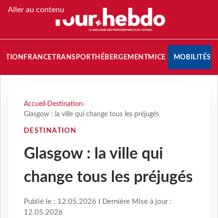
Aller au contenu
NATION
FRANCE
TRANSPORT
HÉBERGEMENT
MICE
MOBILITÉS
Accueil
›
Destination
›
Glasgow : la ville qui change tous les préjugés
DESTINATION
Glasgow : la ville qui
change tous les préjugés
Publié le : 12.05.2026 I Dernière Mise à jour :
12.05.2026