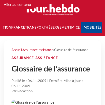
Aller au contenu
NATION
FRANCE
TRANSPORT
HÉBERGEMENT
MICE
MOBILITÉS
Accueil
›
Assurance-assistance
›
Glossaire de l’assurance
ASSURANCE-ASSISTANCE
Glossaire de l’assurance
Publié le : 06.11.2009 I Dernière Mise à jour :
06.11.2009
Par Rédaction