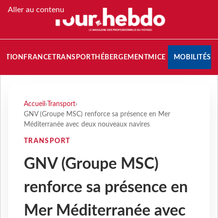
Aller au contenu
NATION
FRANCE
TRANSPORT
HÉBERGEMENT
MICE
MOBILITÉS
Accueil
›
Transport
›
GNV (Groupe MSC) renforce sa présence en Mer
Méditerranée avec deux nouveaux navires
TRANSPORT
GNV (Groupe MSC)
renforce sa présence en
Mer Méditerranée avec