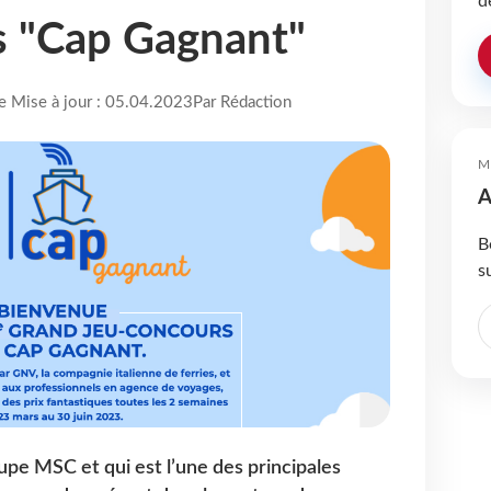
d
s "Cap Gagnant"
re Mise à jour : 05.04.2023
Par Rédaction
M
A
B
s
upe MSC et qui est l’une des principales