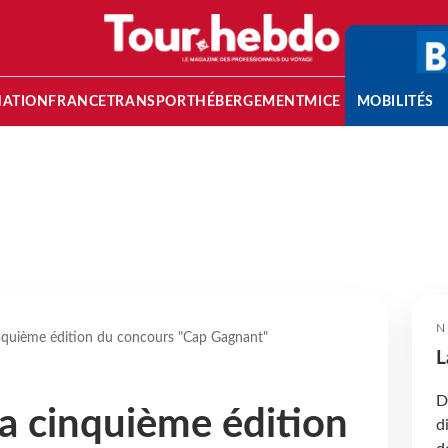
NATION
FRANCE
TRANSPORT
HÉBERGEMENT
MICE
MOBILITÉS
N
nquième édition du concours "Cap Gagnant"
L
D
a cinquième édition
d