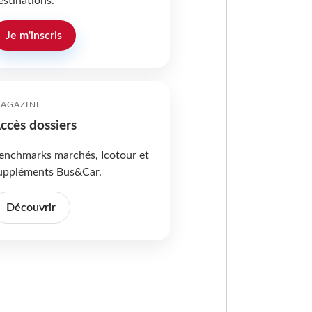
estinations.
Je m'inscris
AGAZINE
ccès dossiers
enchmarks marchés, Icotour et
uppléments Bus&Car.
Découvrir