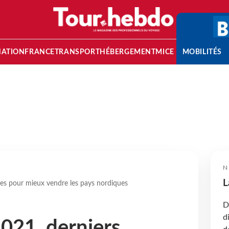
NATION
FRANCE
TRANSPORT
HÉBERGEMENT
MICE
MOBILITÉS
N
L
es pour mieux vendre les pays nordiques
D
d
021, derniers