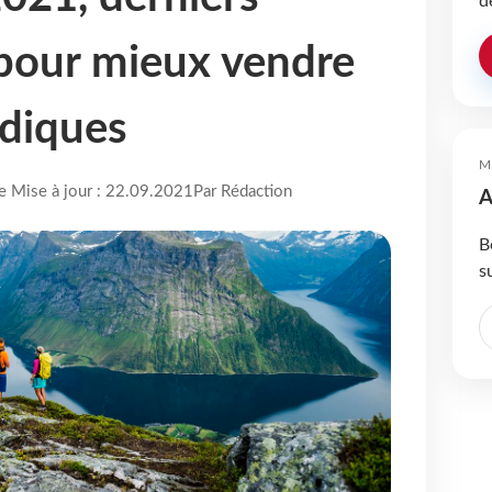
d
pour mieux vendre
rdiques
M
re Mise à jour : 22.09.2021
Par Rédaction
A
B
s