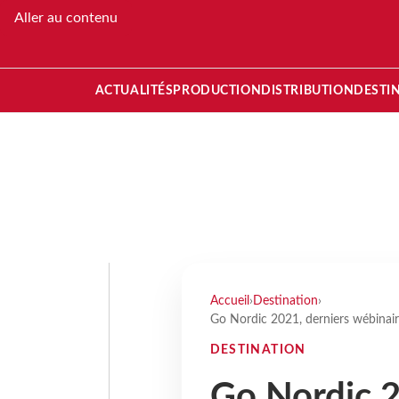
Aller au contenu
ACTUALITÉS
PRODUCTION
DISTRIBUTION
DESTI
Accueil
›
Destination
›
Go Nordic 2021, derniers wébinair
DESTINATION
Go Nordic 2