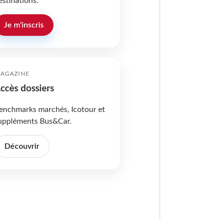
estinations.
Je m'inscris
AGAZINE
ccès dossiers
enchmarks marchés, Icotour et
uppléments Bus&Car.
Découvrir