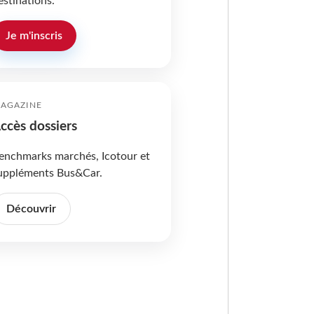
estinations.
Je m'inscris
AGAZINE
ccès dossiers
enchmarks marchés, Icotour et
uppléments Bus&Car.
Découvrir