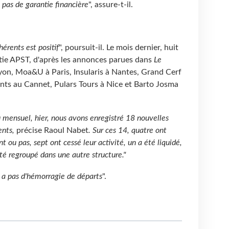
e pas de garantie financière
", assure-t-il.
hérents est positif
", poursuit-il. Le mois dernier, huit
ntie APST, d'après les annonces parues dans
Le
yon, Moa&U à Paris, Insularis à Nantes, Grand Cerf
nts au Cannet, Pulars Tours à Nice et Barto Josma
 mensuel, hier, nous avons enregistré 18 nouvelles
ents,
précise Raoul Nabet
. Sur ces 14, quatre ont
 ou pas, sept ont cessé leur activité, un a été liquidé,
été regroupé dans une autre
structure."
y a pas d'hémorragie de départs
".