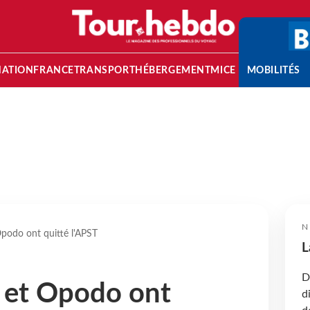
NATION
FRANCE
TRANSPORT
HÉBERGEMENT
MICE
MOBILITÉS
N
podo ont quitté l'APST
L
D
 et Opodo ont
d