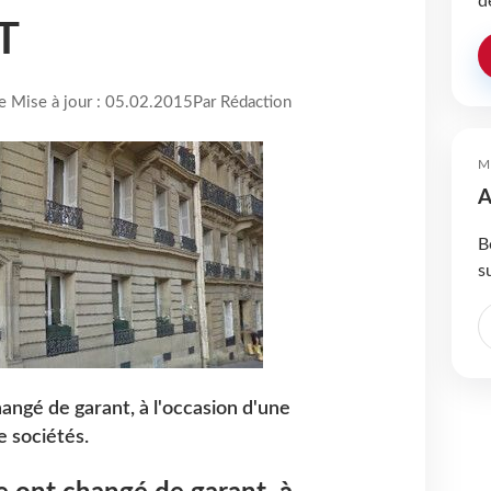
d
T
re Mise à jour : 05.02.2015
Par Rédaction
M
A
B
s
angé de garant, à l'occasion d'une
e sociétés.