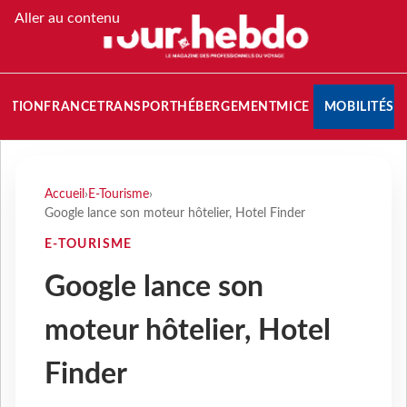
Aller au contenu
NATION
FRANCE
TRANSPORT
HÉBERGEMENT
MICE
MOBILITÉS
Accueil
›
E-Tourisme
›
Google lance son moteur hôtelier, Hotel Finder
E-TOURISME
Google lance son
moteur hôtelier, Hotel
Finder