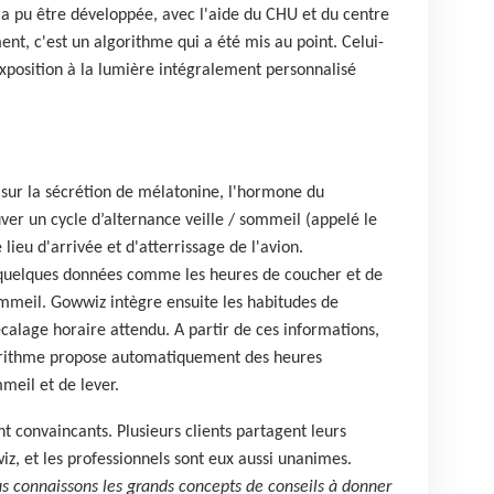
 a pu être développée, avec l'aide du CHU et du centre
t, c'est un algorithme qui a été mis au point. Celui-
position à la lumière intégralement personnalisé
r sur la sécrétion de mélatonine, l'hormone du
er un cycle d’alternance veille / sommeil (appelé le
lieu d'arrivée et d'atterrissage de l'avion.
ir quelques données comme les heures de coucher et de
ommeil. Gowwiz intègre ensuite les habitudes de
alage horaire attendu. A partir de ces informations,
orithme propose automatiquement des heures
meil et de lever.
t convaincants. Plusieurs clients partagent leurs
z, et les professionnels sont eux aussi unanimes.
s connaissons les grands concepts de conseils à donner