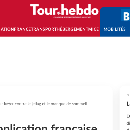
NATION
FRANCE
TRANSPORT
HÉBERGEMENT
MICE
MOBILITÉS
N
L
ur lutter contre le jetlag et le manque de sommeil
D
d
plication française