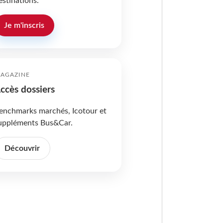
estinations.
Je m'inscris
AGAZINE
ccès dossiers
enchmarks marchés, Icotour et
uppléments Bus&Car.
Découvrir