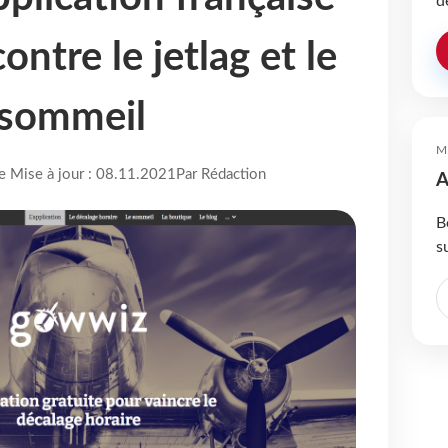
d
ontre le jetlag et le
sommeil
M
re Mise à jour : 08.11.2021
Par Rédaction
A
B
s