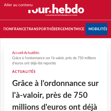
Aller au contenu
NATION
FRANCE
TRANSPORT
HÉBERGEMENT
MICE
MOBILITÉS
Accueil
›
Actualités
›
Grâce à l'ordonnance sur l'à-valoir, près de 750 millions
d'euros ont déjà été reportés
ACTUALITÉS
Grâce à l'ordonnance sur
l'à-valoir, près de 750
millions d'euros ont déjà