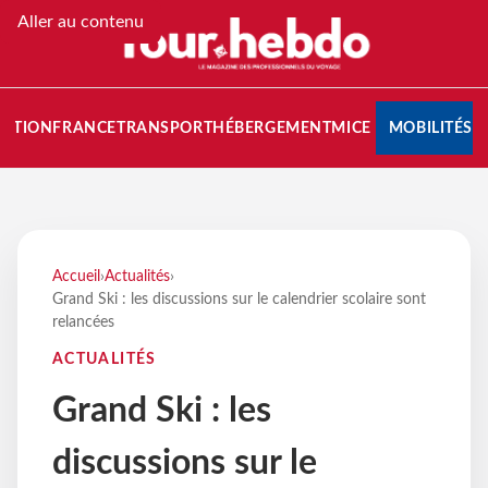
Aller au contenu
NATION
FRANCE
TRANSPORT
HÉBERGEMENT
MICE
MOBILITÉS
Accueil
›
Actualités
›
Grand Ski : les discussions sur le calendrier scolaire sont
relancées
ACTUALITÉS
Grand Ski : les
discussions sur le