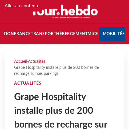
Aller au contenu
NATION
FRANCE
TRANSPORT
HÉBERGEMENT
MICE
MOBILITÉS
Accueil
›
Actualités
›
Grape Hospitality installe plus de 200 bornes de
recharge sur ses parkings
ACTUALITÉS
Grape Hospitality
installe plus de 200
bornes de recharge sur