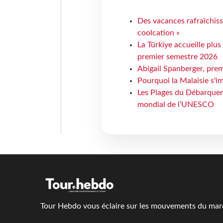
Des vacances rafraîchiss
coolcation »
La Türkiye accueille plus
premier semestre 2026
Abigail Spanberger, prem
Pourquoi la Malaisie s'i
Les Plages du Débarquem
mondial de l’UNESCO
Tour Hebdo vous éclaire sur les mouvements du march