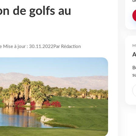
d
on de golfs au
M
re Mise à jour : 30.11.2022
Par Rédaction
A
B
s