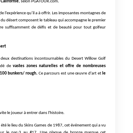
 Californie
, selon PGATOUR.com.
de l’expérience qu’il a à offrir. Les imposantes montagnes de
us du désert composent le tableau qui accompagne le premier
ffre suffisamment de défis et de beauté pour tout golfeur
sert
s deux destinations incontournables du Desert Willow Golf
ordé de
vastes zones naturelles et offre de nombreuses
 100 bunkers/ rough.
Ce parcours est une œuvre d'art et
le
vite
le joueur
à
entrer dans l'histoire
.
 été le lieu du Skins Games de 1987, cet événement qui a vu
ur le par-3 au #17. Une plaque de bronze marque cet