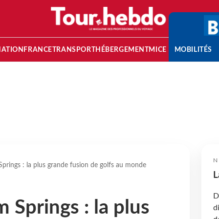
NATION
FRANCE
TRANSPORT
HÉBERGEMENT
MICE
MOBILITÉS
N
prings : la plus grande fusion de golfs au monde
L
D
 Springs : la plus
d