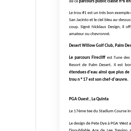
de ce
parcours public classé n°6 en
Le trou #1 est un très bon exemple 
San Jacinto et le ciel bleu au-dess
coup.
Signé Nicklaus Design
, il o
amateur ou chevronné.
Desert Willow Golf Club, Palm De
Le parcours Firecliff
est l'une de
Resort de Palm Desert. Il est b
étendues d'eau ainsi que plus de
trou n ° 17 est son chef-d'œuvre.
PGA Ouest , La Quinta
Le 17ème tee du
Stadium Course
in
Le design de Pete Dye à PGA West a
l'inoubliable
Ace de Lee Trevino
s