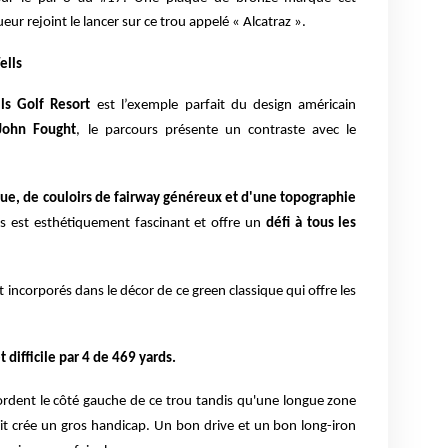
oueur
rejoi
nt
le lance
r
sur ce trou appelé « Alcatraz ».
ells
ls Golf Resort
est l’exemple parfait du design américain
John Fought
, le parcours présente un contraste avec le
e, de couloirs de fairway généreux et d'une topographie
rs est esthétiquement fascinant et offre un
défi à tous les
 incorporés dans le décor de ce green classique qui offre les
t difficile par 4 de 469 yards.
ordent le côté gauche de ce trou tandis qu'une longue zone
oit crée un gros handicap. Un bon drive et un bon long-iron