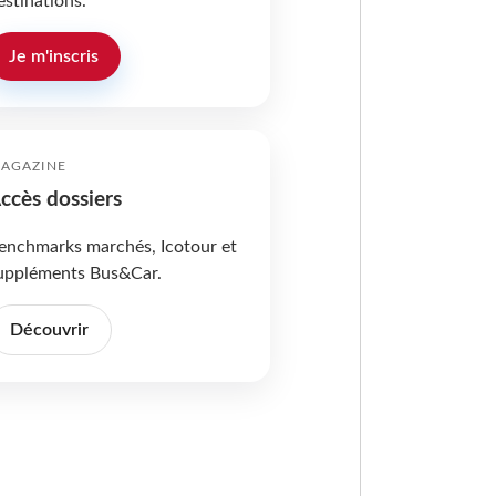
estinations.
Je m'inscris
AGAZINE
ccès dossiers
enchmarks marchés, Icotour et
uppléments Bus&Car.
Découvrir