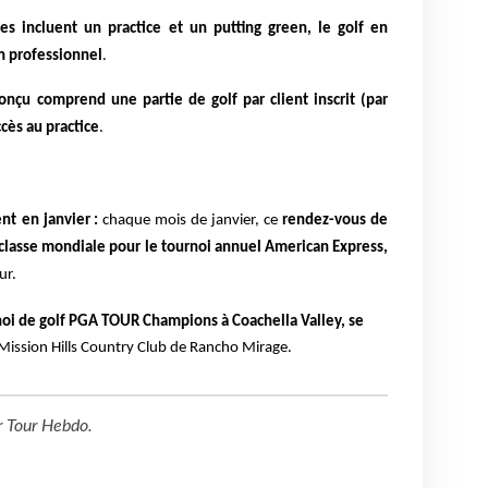
s incluent un practice et un putting green, le golf en
n professionnel
.
conçu comprend une partie de golf par client inscrit (par
ccès au practice
.
r
ent
en janvier :
chaque mois de janvier, ce
rendez-vous de
e classe mondiale pour le tournoi annuel American Express,
ur.
i de golf PGA TOUR Champions à Coachella Valley, se
Mission Hills Country Club de Rancho Mirage.
r
Tour Hebdo
.