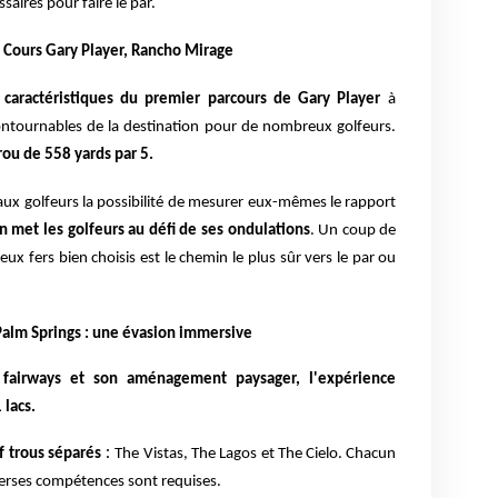
aires pour faire le par.
, Cours Gary Player, Rancho Mirage
 caractéristiques du pre
mier parcours de Gary Player
à
contournables de la destination pour de nombreux golfeurs.
rou de 558 yards par 5.
 aux golfeurs la possibilité de mesurer eux-mêmes le rapport
n met les golfeurs au défi de ses ondulations
. Un coup de
ux fers bien choisis est le chemin le plus sûr vers le par ou
Palm Springs : une évasion immersive
s fairways et son aménagement paysager, l'expérience
 lacs.
:
f trous séparés
The Vistas, The Lagos et The Cielo. Chacun
verses compétences sont requises.