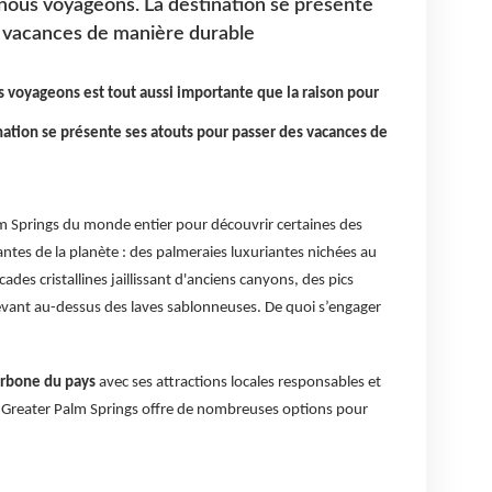
e nous voyageons. La destination se présente
s vacances de manière durable
s voyageons est tout aussi importante que la raison pour
nation se présente ses atouts pour passer des vacances de
lm Springs du monde entier pour découvrir certaines des
antes de la planète : des palmeraies luxuriantes nichées au
ades cristallines jaillissant d'anciens canyons, des pics
vant au-dessus des laves sablonneuses. De quoi s’engager
arbone du pays
avec ses attractions locales responsables et
 Greater Palm Springs offre de nombreuses options pour