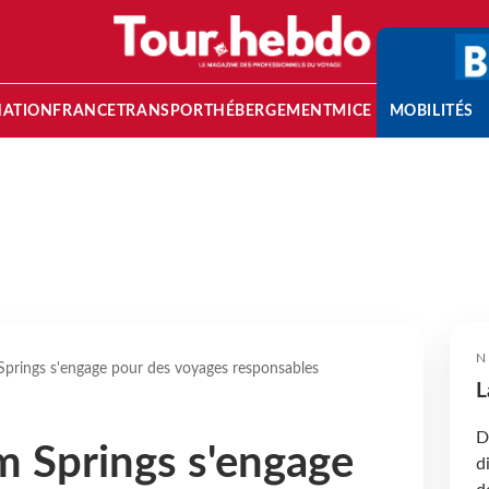
NATION
FRANCE
TRANSPORT
HÉBERGEMENT
MICE
MOBILITÉS
N
Springs s'engage pour des voyages responsables
L
D
m Springs s'engage
d