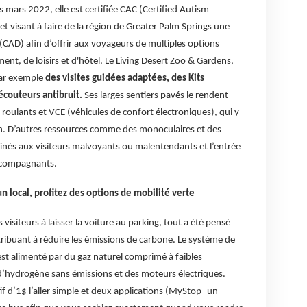
mars 2022, elle est certifiée CAC (Certified Autism
t visant à faire de la région de Greater Palm Springs une
 (CAD) afin d’offrir aux voyageurs de multiples options
ement, de loisirs et d'hôtel. Le Living Desert Zoo & Gardens,
par exemple
des visites guidées adaptées, des Kits
 écouteurs antibruit.
Ses larges sentiers pavés le rendent
 roulants et VCE (véhicules de confort électroniques), qui y
ion. D’autres ressources comme des monoculaires et des
stinés aux visiteurs malvoyants ou malentendants et l’entrée
accompagnants.
n local, profitez des options de mobilité verte
visiteurs à laisser la voiture au parking, tout a été pensé
ribuant à réduire les émissions de carbone. Le système de
st alimenté par du gaz naturel comprimé à faibles
 d’hydrogène sans émissions et des moteurs électriques.
tif d’1$ l’aller simple et deux applications (MyStop -un