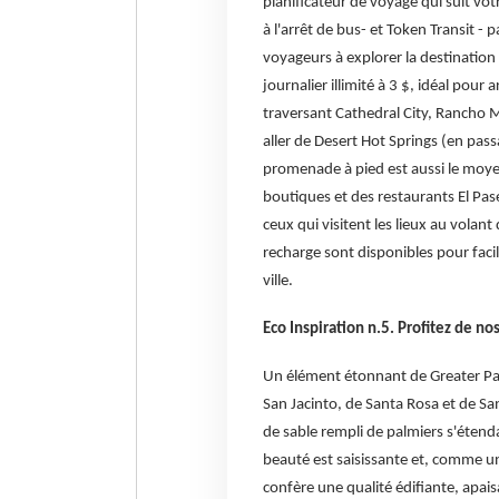
planificateur de voyage qui suit v
à l'arrêt de bus- et Token Transit - 
voyageurs à explorer la destination 
journalier illimité à 3 $, idéal pour
traversant Cathedral City, Rancho M
aller de Desert Hot Springs (en pass
promenade à pied est aussi le moyen 
boutiques et des restaurants El Paseo
ceux qui visitent les lieux au vola
recharge sont disponibles pour facil
ville.
Eco Inspiration n.5. Profitez de n
Un élément étonnant de Greater Pa
San Jacinto, de Santa Rosa et de S
de sable rempli de palmiers s'étend
beauté est saisissante et, comme un
confère une qualité édifiante, apaisa