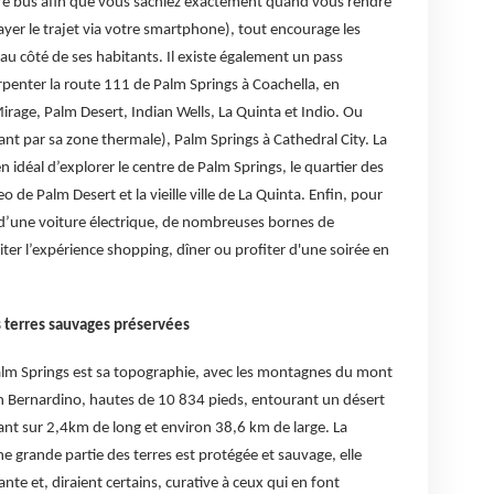
otre bus afin que vous sachiez exactement quand vous rendre
payer le trajet via votre smartphone), tout encourage les
au côté de ses habitants. Il existe également un pass
 arpenter la route 111 de Palm Springs à Coachella, en
irage, Palm Desert, Indian Wells, La Quinta et Indio. Ou
ant par sa zone thermale), Palm Springs à Cathedral City. La
idéal d’explorer le centre de Palm Springs, le quartier des
 de Palm Desert et la vieille ville de La Quinta. Enfin, pour
nt d’une voiture électrique, de nombreuses bornes de
iter l’expérience shopping, dîner ou profiter d'une soirée en
os terres sauvages préservées
lm Springs est sa topographie, avec les montagnes du mont
an Bernardino, hautes de 10 834 pieds, entourant un désert
ant sur 2,4km de long et environ 38,6 km de large. La
e grande partie des terres est protégée et sauvage, elle
nte et, diraient certains, curative à ceux qui en font