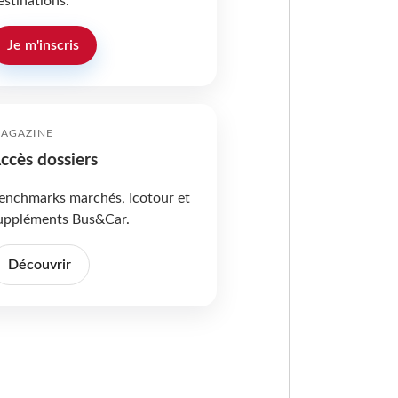
estinations.
Je m'inscris
AGAZINE
ccès dossiers
enchmarks marchés, Icotour et
uppléments Bus&Car.
Découvrir