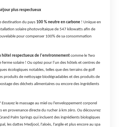
 séjour plus respectueux
re destination du pays
100 % neutre en carbone
! Unique en
tallation solaire photovoltaïque de 547 kilowatts afin de
enouvelable pour compenser 100% de sa consommation
n hôtel respectueux de l'environnement
comme le Two
ferme solaire ! Ou optez pour l’un des hôtels et centres de
iques écologiques notables, telles que des terrains de golf
s produits de nettoyage biodégradables et des produits de
postage des déchets alimentaires ou encore des ingrédients
? Essayez le massage au miel ou l'enveloppement corporel
ts en provenance directe du rucher à km zéro. Ou découvrez
 Grand Palm Springs qui incluent des ingrédients biologiques
l, les dattes Medjool, l'aloès, l'argile et plus encore au spa