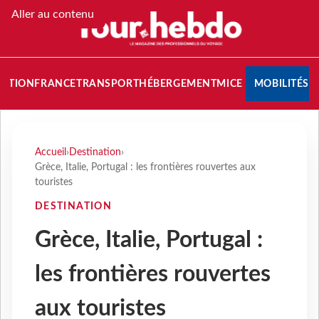
Aller au contenu
NATION
FRANCE
TRANSPORT
HÉBERGEMENT
MICE
MOBILITÉS
Accueil
›
Destination
›
Grèce, Italie, Portugal : les frontières rouvertes aux
touristes
DESTINATION
Grèce, Italie, Portugal :
les frontières rouvertes
aux touristes