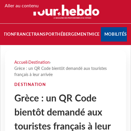
Aller au contenu
NATION
FRANCE
TRANSPORT
HÉBERGEMENT
MICE
MOBILITÉS
Accueil
›
Destination
›
Grèce : un QR Code bientôt demandé aux touristes
français à leur arrivée
DESTINATION
Grèce : un QR Code
bientôt demandé aux
touristes français à leur