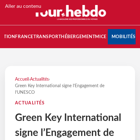
Aller au contenu
NATION
FRANCE
TRANSPORT
HÉBERGEMENT
MICE
MOBILITÉS
Accueil
›
Actualités
›
Green Key International signe l’Engagement de
l’UNESCO
ACTUALITÉS
Green Key International
signe l’Engagement de