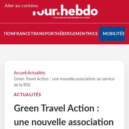
Aller au contenu
NATION
FRANCE
TRANSPORT
HÉBERGEMENT
MICE
MOBILITÉS
Accueil
›
Actualités
›
Green Travel Action : une nouvelle association au service
de la RSE
ACTUALITÉS
Green Travel Action :
une nouvelle association