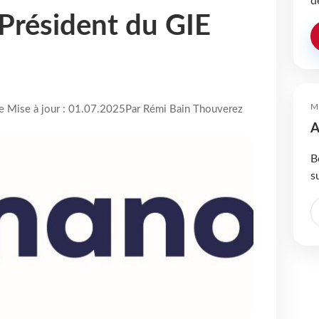
d
 Président du GIE
M
re Mise à jour : 01.07.2025
Par Rémi Bain Thouverez
A
B
s