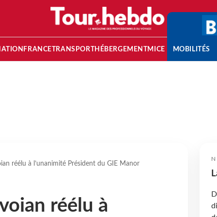
NATION
FRANCE
TRANSPORT
HÉBERGEMENT
MICE
MOBILITÉS
N
an réélu à l’unanimité Président du GIE Manor
L
D
oian réélu à
d