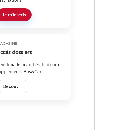
estinations.
Je m'inscris
AGAZINE
ccès dossiers
enchmarks marchés, Icotour et
uppléments Bus&Car.
Découvrir