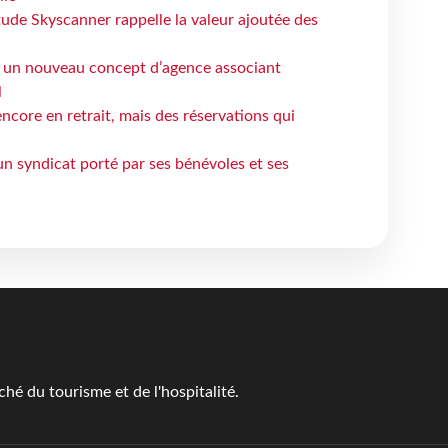
tude Skyscanner rappelle la valeur ajoutée des
 un nouveau concept d’agence associant
l
ncore en retrait, mais des réservations qui
un syndicat porté par ses bénévoles et ses
é du tourisme et de l'hospitalité.