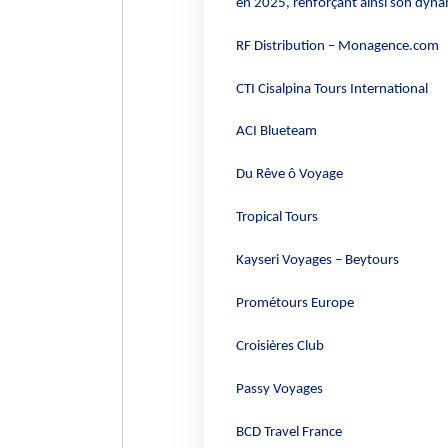
en 2025, renforçant ainsi son dynam
RF Distribution – Monagence.com
CTI Cisalpina Tours International
ACI Blueteam
Du Rêve ô Voyage
Tropical Tours
Kayseri Voyages – Beytours
Prométours Europe
Croisières Club
Passy Voyages
BCD Travel France