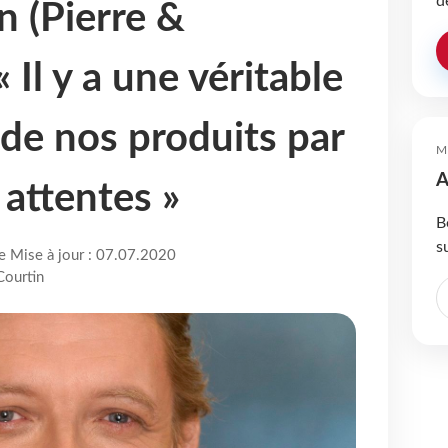
d
n (Pierre &
 Il y a une véritable
de nos produits par
M
A
 attentes »
B
s
re Mise à jour : 07.07.2020
Courtin