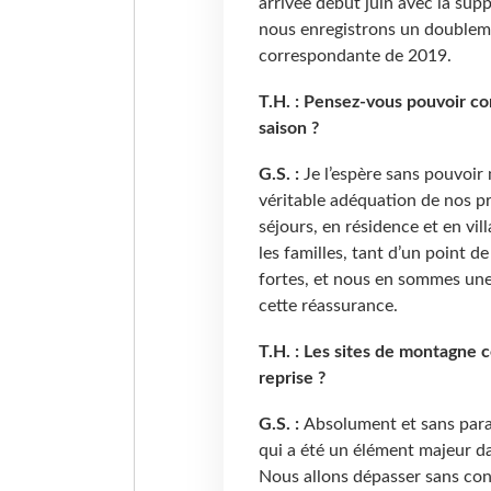
arrivée début juin avec la sup
nous enregistrons un doubleme
correspondante de 2019.
T.H. : Pensez-vous pouvoir co
saison ?
G.S. :
Je l’espère sans pouvoir 
véritable adéquation de nos p
séjours, en résidence et en vi
les familles, tant d’un point d
fortes, et nous en sommes une
cette réassurance.
T.H. : Les sites de montagne c
reprise ?
G.S. :
Absolument et sans paraî
qui a été un élément majeur d
Nous allons dépasser sans con