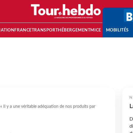
NATION
FRANCE
TRANSPORT
HÉBERGEMENT
MICE
MOBILITÉS
N
L
« Il y a une véritable adéquation de nos produits par
D
d