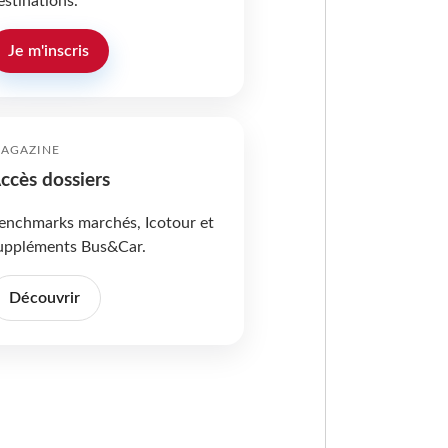
estinations.
Je m'inscris
AGAZINE
ccès dossiers
enchmarks marchés, Icotour et
uppléments Bus&Car.
Découvrir