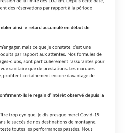
pression de la limite des 100 km. Depuis cette date,
nt des réservations par rapport à la période
mbler ainsi le retard accumulé en début de
m’engager, mais ce que je constate, c’est une
roduits par rapport aux attentes. Nos formules de
llages-clubs, sont particulièrement rassurantes pour
e vue sanitaire que de prestations. Les marques
, profitent certainement encore davantage de
onfirment-ils le regain d’intérêt observé depuis la
tre trop cynique, je dis presque merci Covid-19,
ans le succès de nos destinations de montagne.
teste toutes les performances passées. Nous