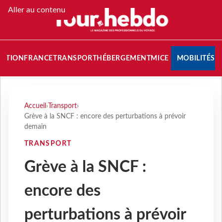
Aller au contenu
NATION
FRANCE
TRANSPORT
HÉBERGEMENT
MICE
MOBILITÉS
Accueil
›
Transport
›
Grève à la SNCF : encore des perturbations à prévoir
demain
TRANSPORT
Grève à la SNCF :
encore des
perturbations à prévoir