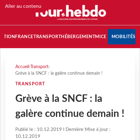
Aller au contenu
NATION
FRANCE
TRANSPORT
HÉBERGEMENT
MICE
MOBILITÉS
Accueil
›
Transport
›
Grève à la SNCF : la galère continue demain !
TRANSPORT
Grève à la SNCF : la
galère continue demain !
Publié le : 10.12.2019 I Dernière Mise à jour :
10.12.2019