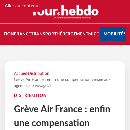
Aller au contenu
NATION
FRANCE
TRANSPORT
HÉBERGEMENT
MICE
MOBILITÉS
Accueil
›
Distribution
›
Grève Air France : enfin une compensation versée aux
agences de voyages !
DISTRIBUTION
Grève Air France : enfin
une compensation