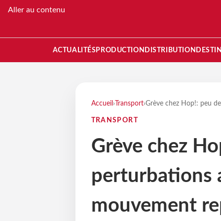
Aller au contenu
ACTUALITÉS
PRODUCTION
DISTRIBUTION
DESTI
Accueil
›
Transport
›
Grève chez Hop!: peu de
TRANSPORT
Grève chez Ho
perturbations 
mouvement rep