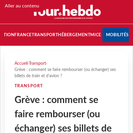
Aller au contenu
NATION
FRANCE
TRANSPORT
HÉBERGEMENT
MICE
MOBILITÉS
Accueil
›
Transport
›
Grève : comment se faire rembourser (ou échanger) ses
billets de train et d’avion ?
TRANSPORT
Grève : comment se
faire rembourser (ou
échanger) ses billets de