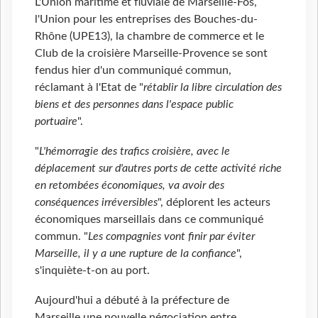
L'Union maritime et fluviale de Marseille-Fos,
l'Union pour les entreprises des Bouches-du-
Rhône (UPE13), la chambre de commerce et le
Club de la croisière Marseille-Provence se sont
fendus hier d'un communiqué commun,
réclamant à l'Etat de "
rétablir la libre circulation des
biens et des personnes dans l'espace public
portuaire
".
"
L'hémorragie des trafics croisière, avec le
déplacement sur d'autres ports de cette activité riche
en retombées économiques, va avoir des
conséquences irréversibles
", déplorent les acteurs
économiques marseillais dans ce communiqué
commun. "
Les compagnies vont finir par éviter
Marseille, il y a une rupture de la confiance
",
s'inquiète-t-on au port.
Aujourd'hui a débuté à la préfecture de
Marseille une nouvelle négociation entre