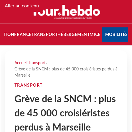
Aller au contenu
NATION
FRANCE
TRANSPORT
HÉBERGEMENT
MICE
MOBILITÉS
Accueil
›
Transport
›
Grève de la SNCM : plus de 45 000 croisiéristes perdus à
Marseille
TRANSPORT
Grève de la SNCM : plus
de 45 000 croisiéristes
perdus à Marseille