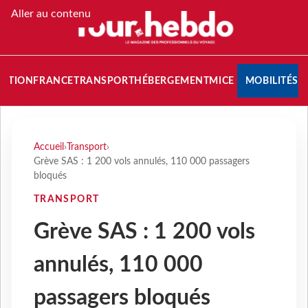
Aller au contenu
NATION
FRANCE
TRANSPORT
HÉBERGEMENT
MICE
MOBILITÉS
Accueil
›
Transport
›
Grève SAS : 1 200 vols annulés, 110 000 passagers
bloqués
TRANSPORT
Grève SAS : 1 200 vols
annulés, 110 000
passagers bloqués