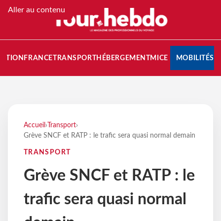
Aller au contenu
NATION
FRANCE
TRANSPORT
HÉBERGEMENT
MICE
MOBILITÉS
Accueil
›
Transport
›
Grève SNCF et RATP : le trafic sera quasi normal demain
TRANSPORT
Grève SNCF et RATP : le
trafic sera quasi normal