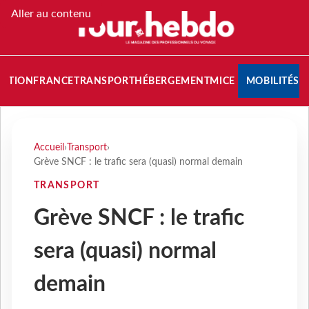
Aller au contenu
NATION
FRANCE
TRANSPORT
HÉBERGEMENT
MICE
MOBILITÉS
Accueil
›
Transport
›
Grève SNCF : le trafic sera (quasi) normal demain
TRANSPORT
Grève SNCF : le trafic
sera (quasi) normal
demain