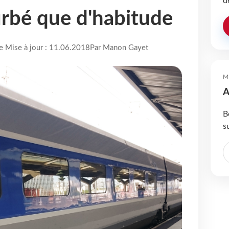
d
rbé que d'habitude
re Mise à jour : 11.06.2018
Par Manon Gayet
M
A
B
s