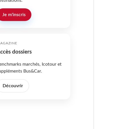
estinations.
Je m'inscris
AGAZINE
ccès dossiers
enchmarks marchés, Icotour et
uppléments Bus&Car.
Découvrir