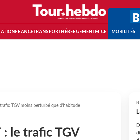
NATION
FRANCE
TRANSPORT
HÉBERGEMENT
MICE
MOBILITÉS
N
trafic TGV moins perturbé que d'habitude
L
D
: le trafic TGV
d