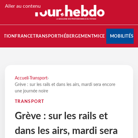
Aller au contenu
NATION
FRANCE
TRANSPORT
HÉBERGEMENT
MICE
MOBILITÉS
Accueil
›
Transport
›
Grève : sur les rails et dans les airs, mardi sera encore
une journée noire
TRANSPORT
Grève : sur les rails et
dans les airs, mardi sera