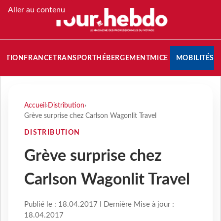
Aller au contenu
NATION
FRANCE
TRANSPORT
HÉBERGEMENT
MICE
MOBILITÉS
Accueil
›
Distribution
›
Grève surprise chez Carlson Wagonlit Travel
DISTRIBUTION
Grève surprise chez
Carlson Wagonlit Travel
Publié le : 18.04.2017 I Dernière Mise à jour :
18.04.2017