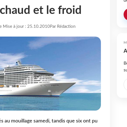
d
 chaud et le froid
re Mise à jour : 25.10.2010
Par Rédaction
M
A
B
s
 au mouillage samedi, tandis que six ont pu