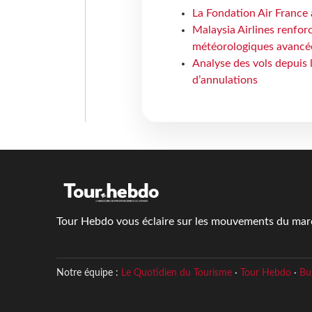
La Fondation Air France 
Malaysia Airlines renforc
météorologiques avancé
Analyse des vols depuis 
d’annulations
Tour Hebdo vous éclaire sur les mouvements du march
Notre équipe :
Le Quotidien du Tourisme
·
Tour Hebdo
·
Bu