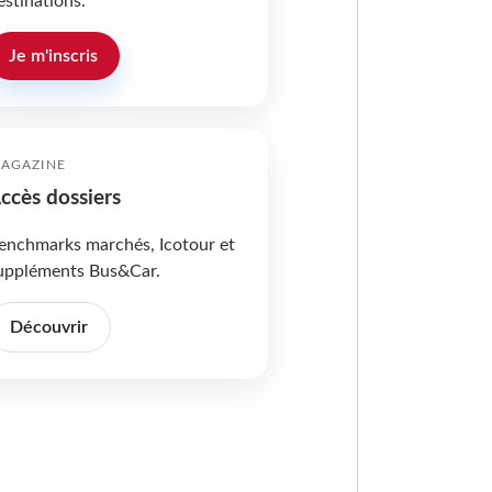
estinations.
Je m'inscris
AGAZINE
ccès dossiers
enchmarks marchés, Icotour et
uppléments Bus&Car.
Découvrir