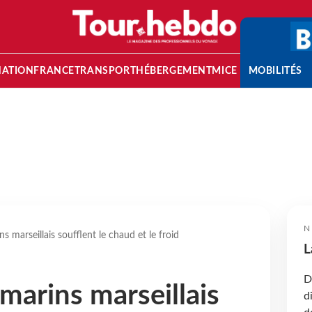
NATION
FRANCE
TRANSPORT
HÉBERGEMENT
MICE
MOBILITÉS
N
ns marseillais soufflent le chaud et le froid
L
D
 marins marseillais
d