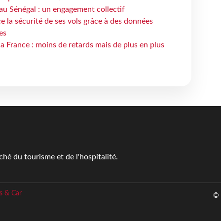
au Sénégal : un engagement collectif
e la sécurité de ses vols grâce à des données
es
la France : moins de retards mais de plus en plus
é du tourisme et de l'hospitalité.
s & Car
© 