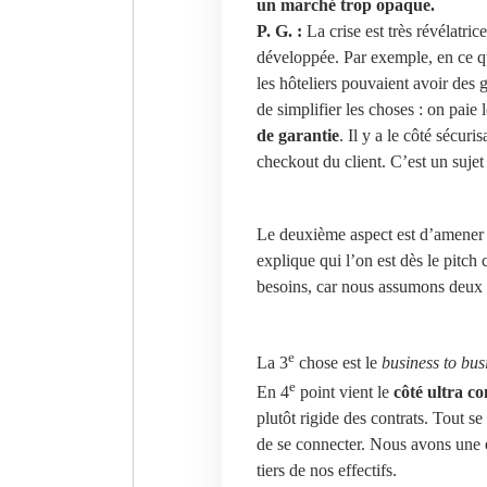
un marché trop opaque.
P. G. :
La crise est très révélatri
développée. Par exemple, en ce qu
les hôteliers pouvaient avoir des g
de simplifier les choses : on paie 
de garantie
. Il y a le côté sécuri
checkout du client. C’est un sujet
Le deuxième aspect est d’amene
explique qui l’on est dès le pitch
besoins, car nous assumons deux
e
La 3
chose est le
business to bus
e
En 4
point vient le
côté ultra c
plutôt rigide des contrats. Tout se 
de se connecter. Nous avons une é
tiers de nos effectifs.