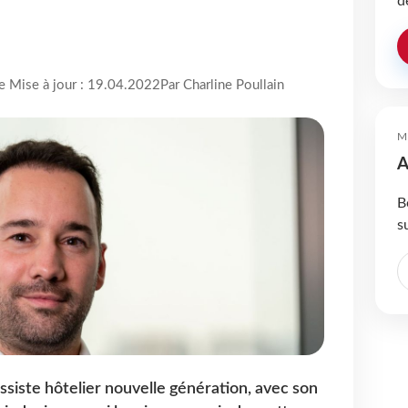
d
re Mise à jour : 19.04.2022
Par Charline Poullain
M
A
B
s
ossiste hôtelier nouvelle génération, avec son