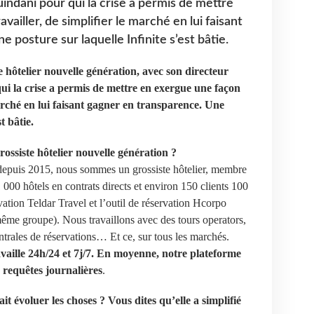
indani pour qui la crise a permis de mettre
ailler, de simplifier le marché en lui faisant
 posture sur laquelle Infinite s’est bâtie.
te hôtelier nouvelle génération, avec son directeur
ui la crise a permis de mettre en exergue une façon
marché en lui faisant gagner en transparence. Une
t bâtie.
ssiste hôtelier nouvelle génération ?
e depuis 2015, nous sommes un grossiste hôtelier, membre
0 hôtels en contrats directs et environ 150 clients 100
ation Teldar Travel et l’outil de réservation Hcorpo
ême groupe). Nous travaillons avec des tours operators,
trales de réservations… Et ce, sur tous les marchés.
availle 24h/24 et 7j/7. En moyenne, notre plateforme
 requêtes journalières
.
ait évoluer les choses ?
Vous dites qu’elle a simplifié