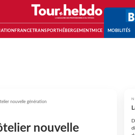
NATION
FRANCE
TRANSPORT
HÉBERGEMENT
MICE
MOBILITÉS
N
telier nouvelle génération
L
D
telier nouvelle
d