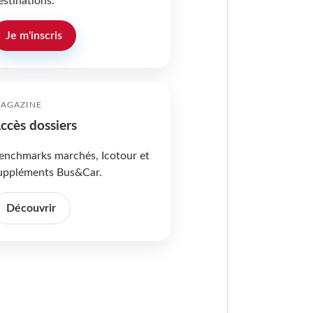
estinations.
Je m'inscris
AGAZINE
ccès dossiers
enchmarks marchés, Icotour et
uppléments Bus&Car.
Découvrir