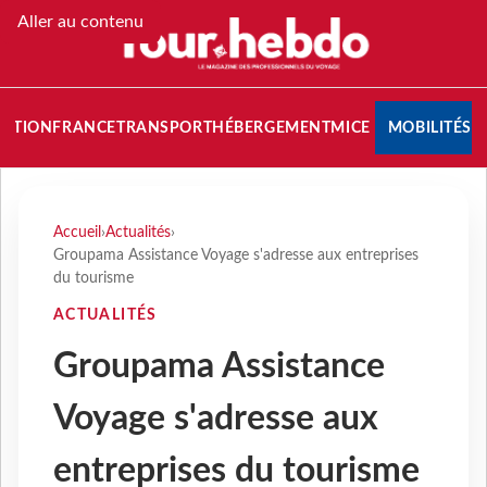
Aller au contenu
NATION
FRANCE
TRANSPORT
HÉBERGEMENT
MICE
MOBILITÉS
Accueil
›
Actualités
›
Groupama Assistance Voyage s'adresse aux entreprises
du tourisme
ACTUALITÉS
Groupama Assistance
Voyage s'adresse aux
entreprises du tourisme