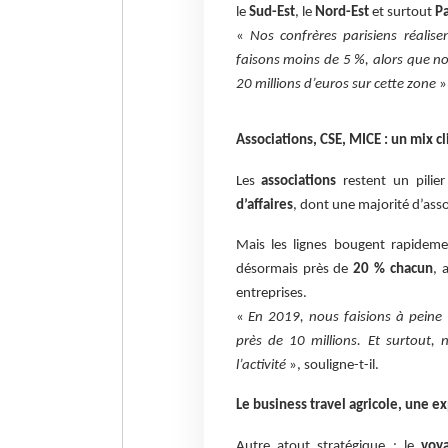
le
Sud-Est
, le
Nord-Est
et surtout
Pa
«
Nos confrères parisiens réalise
faisons moins de 5 %, alors que no
20 millions d’euros sur cette zone
»
Associations, CSE, MICE : un mix c
Les
associations
restent un pilier
d’affaires
, dont une majorité d’asso
Mais les lignes bougent rapidem
désormais près de
20 % chacun
, 
entreprises.
«
En 2019, nous faisions à peine 
près de 10 millions. Et surtout,
l’activité
», souligne-t-il.
Le business travel agricole, une e
Autre atout stratégique : le
voya