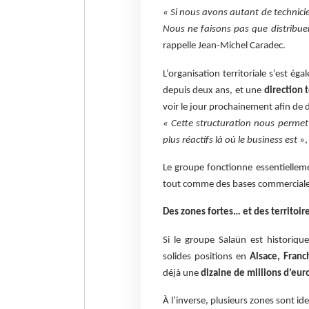
« Si nous avons autant de technici
Nous ne faisons pas que distribu
rappelle Jean-Michel Caradec.
L’organisation territoriale s’est é
depuis deux ans, et une
direction 
voir le jour prochainement afin de 
« Cette structuration nous permet d
plus réactifs là où le business est
», 
Le groupe fonctionne essentiellem
tout comme des bases commerciales e
Des zones fortes… et des territoir
Si le groupe Salaün est historiqu
solides positions en
Alsace, Franc
déjà une
dizaine de millions d’euro
À l’inverse, plusieurs zones sont id