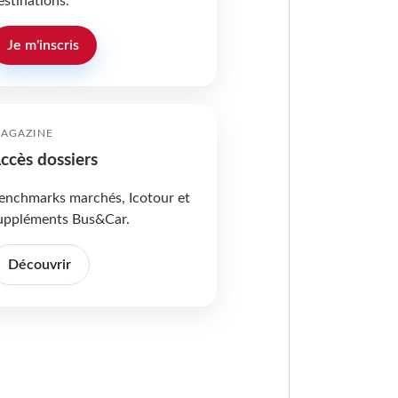
estinations.
Je m'inscris
AGAZINE
ccès dossiers
enchmarks marchés, Icotour et
uppléments Bus&Car.
Découvrir