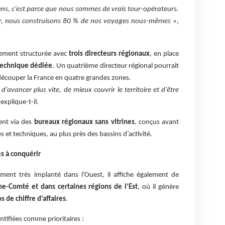
ens, c’est parce que nous sommes de vrais tour-opérateurs.
er, nous construisons 80 % de nos voyages nous-mêmes
»,
galement structurée avec
trois directeurs régionaux
, en place
technique dédiée
. Un quatrième directeur régional pourrait
découper la France en quatre grandes zones.
’avancer plus vite, de mieux couvrir le territoire et d’être
explique-t-il.
ent via des
bureaux régionaux sans vitrines
, conçus avant
t techniques, au plus près des bassins d’activité.
es à conquérir
ement très implanté dans l’Ouest, il affiche également de
he-Comté et dans certaines régions de l’Est
, où il génère
s de chiffre d’affaires
.
entifiées comme prioritaires :