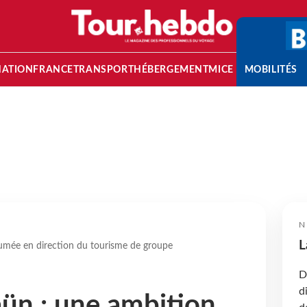
NATION
FRANCE
TRANSPORT
HÉBERGEMENT
MICE
MOBILITÉS
N
L
umée en direction du tourisme de groupe
D
d
ün : une ambition