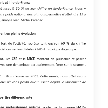
ris et l’Île-de-France
.
nt jusqu’à 80 % de leur chiffre en Île-de-France. Nous y
tre poids national devrait nous permettre d’atteindre 15 à
, analyse Jean-Michel Caradec.
lient en pleine évolution
 fort de l’activité, représentant environ
60 % du chiffre
ciations seniors, fidèles à l’ADN historique du groupe.
ent. Les
CSE
et le
MICE
montent en puissance et pèsent
avec une dynamique particulièrement forte sur le segment
1 million d’euros en MICE. Cette année, nous atteindrons
 nous n’avons perdu aucun client depuis le lancement de
xpertise différenciante
ge professionnel agricole
, porté par la marque
EMTS-