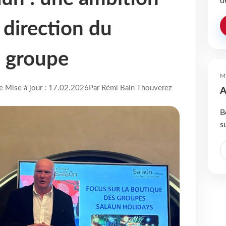
d
direction du
e groupe
M
re Mise à jour : 17.02.2026
Par Rémi Bain Thouverez
A
B
s