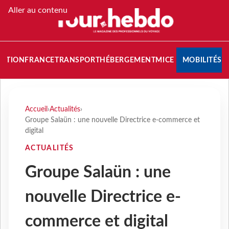
Aller au contenu
NATION
FRANCE
TRANSPORT
HÉBERGEMENT
MICE
MOBILITÉS
Accueil
›
Actualités
›
Groupe Salaün : une nouvelle Directrice e-commerce et
digital
ACTUALITÉS
Groupe Salaün : une
nouvelle Directrice e-
commerce et digital