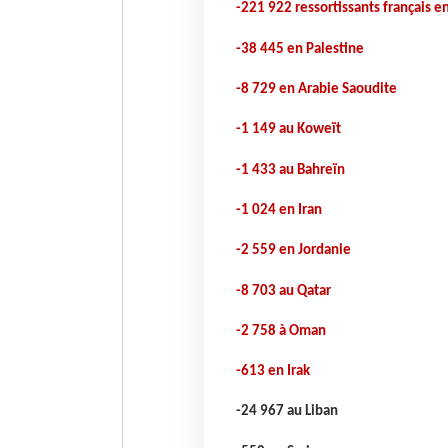
-221 922 ressortissants français en
-38 445 en Palestine
-8 729 en Arabie Saoudite
-1 149 au Koweït
-1 433 au Bahreïn
-1 024 en Iran
-2 559 en Jordanie
-8 703 au Qatar
-2 758 à Oman
-613 en Irak
-24 967 au Liban