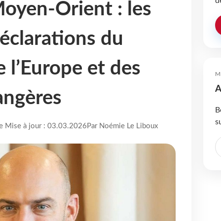
d
oyen-Orient : les
déclarations du
e l’Europe et des
M
A
rangères
B
s
re Mise à jour : 03.03.2026
Par Noémie Le Liboux