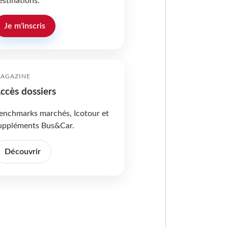
estinations.
Je m'inscris
AGAZINE
ccès dossiers
enchmarks marchés, Icotour et
uppléments Bus&Car.
Découvrir