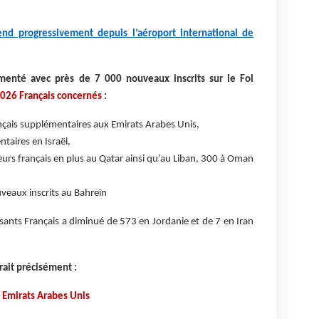
rend progressivement depuis l’aéroport international de
gmenté avec près de 7 000 nouveaux inscrits sur le Fol
 026 Français concernés
:
nçais supplémentaires aux Emirats Arabes Unis,
taires en Israël,
s français en plus au Qatar ainsi qu’au Liban, 300 à Oman
veaux inscrits au Bahreïn
ants Français a diminué de 573 en Jordanie et de 7 en Iran
urait précisément :
x Emirats Arabes Unis