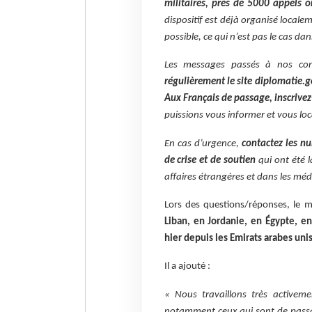
militaires, près de 5000 appels o
dispositif est déjà organisé localeme
possible, ce qui n’est pas le cas da
Les messages passés à nos comp
régulièrement le site diplomatie.g
Aux Français de passage, inscrivez-
puissions vous informer et vous loca
En cas d’urgence,
contactez les n
de crise et de soutien
qui ont été l
affaires étrangères et dans les méd
Lors des questions/réponses, le mi
Liban, en Jordanie, en Égypte, e
hier depuis les Emirats arabes unis
Il a ajouté :
« Nous travaillons très activeme
notamment ceux qui sont de passag