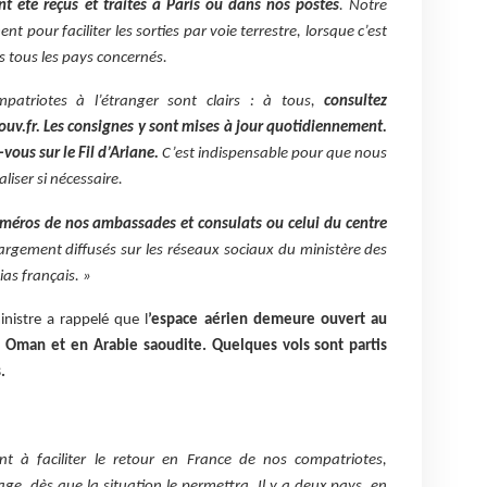
nt été reçus et traités à Paris ou dans nos postes
. Notre
nt pour faciliter les sorties par voie terrestre, lorsque c’est
ns tous les pays concernés.
atriotes à l’étranger sont clairs : à tous,
consultez
ouv.fr. Les consignes y sont mises à jour quotidiennement.
vous sur le Fil d’Ariane.
C’est indispensable pour que nous
liser si nécessaire.
uméros de nos ambassades et consulats ou celui du centre
argement diffusés sur les réseaux sociaux du ministère des
ias français. »
nistre a rappelé que l
’espace aérien demeure ouvert au
n Oman et en Arabie saoudite. Quelques vols sont partis
.
nt à faciliter le retour en France de nos compatriotes,
e, dès que la situation le permettra. Il y a deux pays, en