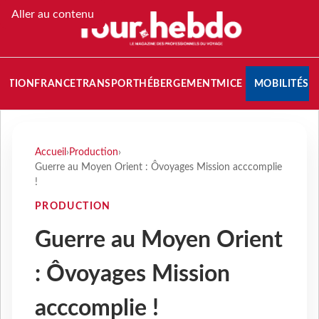
Aller au contenu
NATION
FRANCE
TRANSPORT
HÉBERGEMENT
MICE
MOBILITÉS
Accueil
›
Production
›
Guerre au Moyen Orient : Ôvoyages Mission acccomplie
!
PRODUCTION
Guerre au Moyen Orient
: Ôvoyages Mission
acccomplie !