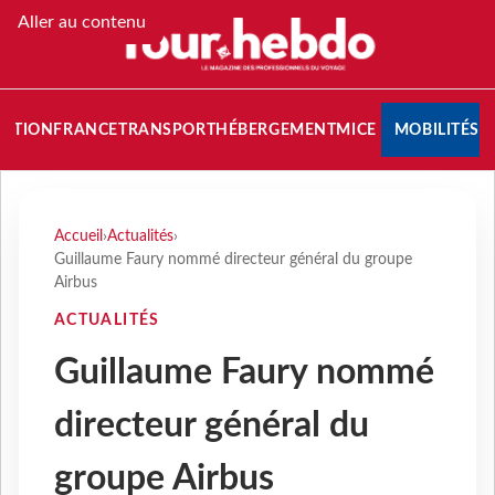
Aller au contenu
NATION
FRANCE
TRANSPORT
HÉBERGEMENT
MICE
MOBILITÉS
Accueil
›
Actualités
›
Guillaume Faury nommé directeur général du groupe
Airbus
ACTUALITÉS
Guillaume Faury nommé
directeur général du
groupe Airbus