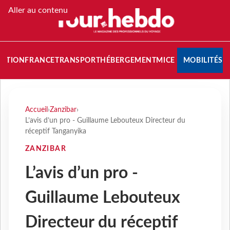
Aller au contenu
NATION
FRANCE
TRANSPORT
HÉBERGEMENT
MICE
MOBILITÉS
Accueil
›
Zanzibar
›
L’avis d’un pro - Guillaume Lebouteux Directeur du
réceptif Tanganyika
ZANZIBAR
L’avis d’un pro -
Guillaume Lebouteux
Directeur du réceptif