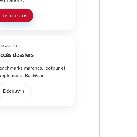
estinations.
Je m'inscris
AGAZINE
ccès dossiers
enchmarks marchés, Icotour et
uppléments Bus&Car.
Découvrir