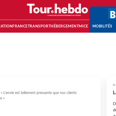
NATION
FRANCE
TRANSPORT
HÉBERGEMENT
MICE
MOBILITÉS
N
L
« L'envie est tellement pressante que nos clients
e »
D
d