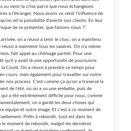
ns vu venir la crise parce que nous échangeons
s à l'étranger. Nous avons vu venir l'influence de
u'on ait la possibilité d'avertir nos clients. En leur
 risque de se présenter, que faisons-nous ?”.
 arrivée, on a réussi à tenir le choc, on a maintenu
 réussi à maintenir tous les salaires. On n'a même
mois, fait appel au chômage partiel. Pour une
dit qu'il y avait là une opportunité de poursuivre
 la Covid. On a réussi à prendre ce temps pour
t en cours, mais également pour travailler sur notre
er nos process. C'est comme ça qu'on a traversé la
ment de l'été, où on a vu une embellie, puis de
, qui a été extrêmement difficile pour nous, comme
amentalement, on a gardé les deux choses qui
tre équipe et notre image. Et c'est à ce moment de
uellement. Prêts à rebondir, tout est dans les
à le moment de rebondir, malgré les dernières
cernant un éventuel troisième confinement. Je