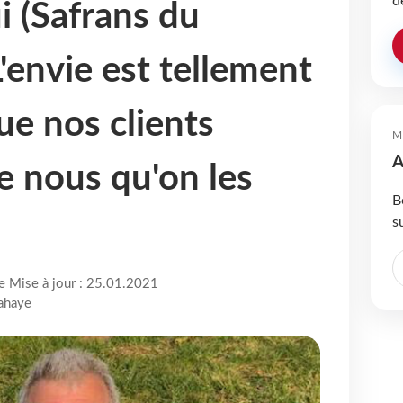
d
i (Safrans du
'envie est tellement
ue nos clients
M
A
e nous qu'on les
B
s
re Mise à jour : 25.01.2021
Lahaye