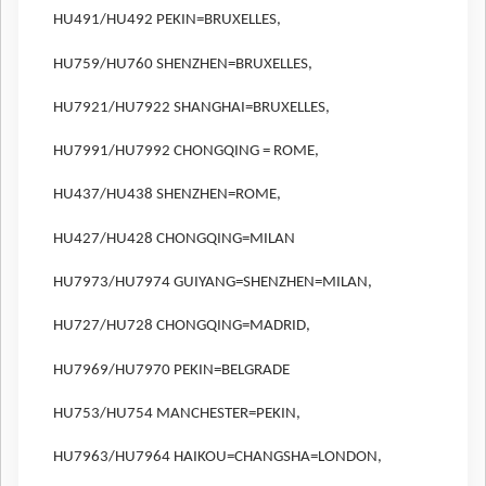
HU491/HU492 PEKIN=BRUXELLES,
HU759/HU760 SHENZHEN=BRUXELLES,
HU7921/HU7922 SHANGHAI=BRUXELLES,
HU7991/HU7992 CHONGQING = ROME,
HU437/HU438 SHENZHEN=ROME,
HU427/HU428 CHONGQING=MILAN
HU7973/HU7974 GUIYANG=SHENZHEN=MILAN,
HU727/HU728 CHONGQING=MADRID,
HU7969/HU7970 PEKIN=BELGRADE
HU753/HU754 MANCHESTER=PEKIN,
HU7963/HU7964 HAIKOU=CHANGSHA=LONDON,