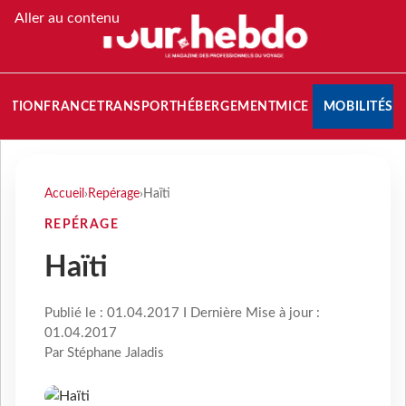
Aller au contenu
NATION
FRANCE
TRANSPORT
HÉBERGEMENT
MICE
MOBILITÉS
Accueil
›
Repérage
›
Haïti
REPÉRAGE
Haïti
Publié le : 01.04.2017 I Dernière Mise à jour :
01.04.2017
Par Stéphane Jaladis