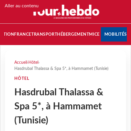
Aller au contenu
NATION
FRANCE
TRANSPORT
HÉBERGEMENT
MICE
MOBILITÉS
Accueil
›
Hôtel
›
Hasdrubal Thalassa & Spa 5*, à Hammamet (Tunisie)
HÔTEL
Hasdrubal Thalassa &
Spa 5*, à Hammamet
(Tunisie)