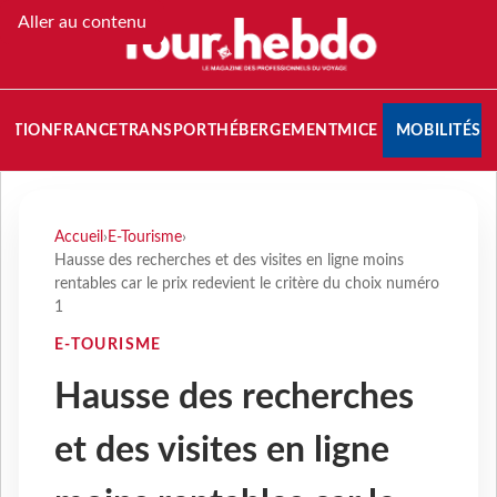
Aller au contenu
NATION
FRANCE
TRANSPORT
HÉBERGEMENT
MICE
MOBILITÉS
Accueil
›
E-Tourisme
›
Hausse des recherches et des visites en ligne moins
rentables car le prix redevient le critère du choix numéro
1
E-TOURISME
Hausse des recherches
et des visites en ligne